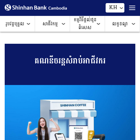
KH
កម្មវិធីផ្តល់ជូន
រូបវន្តបុគ្គល
សាជីវកម្ម
លក្ខខណ្ឌ
ពិសេស
គណនីចរន្តសំរាប់អាជីវករ