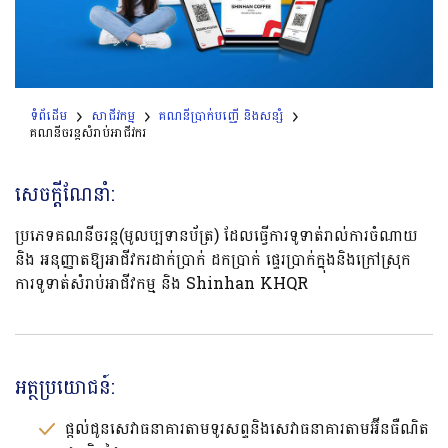
ទំព័ដើម
សាជីវកម្ម
គណនីប្រាក់បញ្ញើ និងសន្សំ
គណនីចរន្តសំរាប់អាជីវករ
សេចក្តីណែនាំ:
ប្រភេទគណនីចរន្ត​(មូលប្បទានប័ត្រ)​ ដែលធ្វើការទូទាត់រាល់ការចំណាយ
និង​ អនុញ្ញាតឱ្យអាជីវករដាក់ប្រាក់ ដកប្រាក់​​​​ ផ្ទេរប្រាក់ក្នុងនិងក្រៅស្រុក
ការទូទាត់សំរាប់អាជីវកម្ម និង​​ Shinhan KHQR
អត្ថប្រយោជន៍:
ផ្តល់ជូនសេវាធនាគារតាមទូរសព្ទនិងសេវាធនាគារតាមអ៊ីនធឺណិត