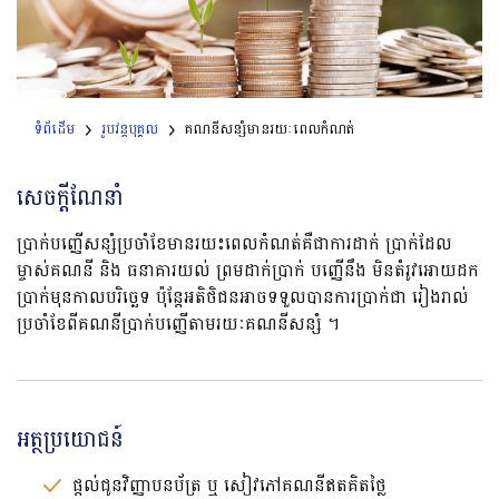
ទំព័ដើម
រូបវន្តបុគ្គល
គណនីសន្សំមានរយៈពេលកំណត់
សេចក្តីណែនាំ
ប្រាក់បញ្ញើសន្សំប្រចាំខែមានរយះពេលកំណត់គឺជាការដាក់ ប្រាក់ដែល
ម្ចាស់គណនី និង ធនាគារយល់ ព្រមដាក់ប្រាក់ បញ្ញើនឹង មិនតំរូវអោយដក
ប្រាក់មុនកាលបរិច្ឆេទ ប៉ុន្តែអតិថិជនអាចទទួលបានការប្រាក់ជា រៀងរាល់
ប្រចាំខែពីគណនីប្រាក់បញ្ញើតាមរយៈគណនីសន្សំ​ ។
អត្ថប្រយោជន៍
ផ្តល់ជូនវិញ្ញាបនប័ត្រ ឬ សៀវភៅគណនីឥតគិតថ្លៃ