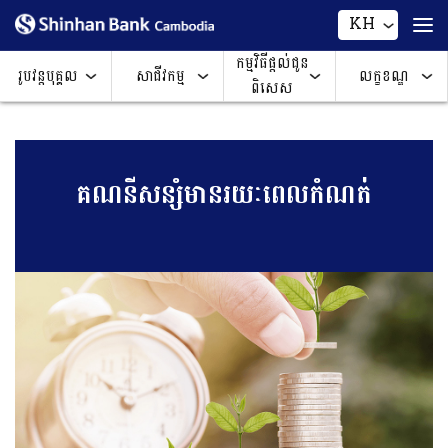
KH
កម្មវិធីផ្តល់ជូន
រូបវន្តបុគ្គល
សាជីវកម្ម
លក្ខខណ្ឌ
ពិសេស
គណនីសន្សំមានរយៈពេលកំណត់