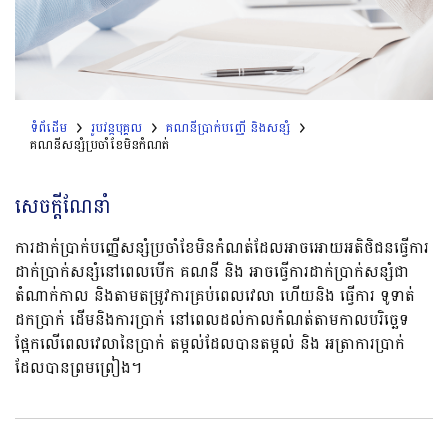
ទំព័ដើម
រូបវន្តបុគ្គល
គណនីប្រាក់បញ្ញើ និងសន្សំ
គណនីសន្សំប្រចាំខែមិនកំណត់
សេចក្តីណែនាំ
ការដាក់ប្រាក់បញ្ញើសន្សំប្រចាំខែមិនកំណត់ដែលអាចអោយអតិថិជនធ្វើការ
ដាក់ប្រាក់សន្សំនៅពេលបើក គណនី និង អាចធ្វើការដាក់ប្រាក់សន្សំជា
តំណាក់កាល និង​តាមតម្រូវការគ្រប់ពេលវេលា ហើយនិង ធ្វើការ ទូទាត់
ដកប្រាក់ ដើមនិងការប្រាក់ នៅពេលដល់កាលកំណត់តាមកាលបរិច្ឆេទ
ផ្អែកលើពេលវេលានៃប្រាក់ តម្កល់ដែលបានតម្កល់ និង អត្រាការប្រាក់
ដែលបានព្រមព្រៀង។