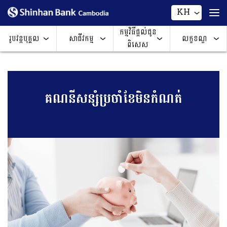
KH
កម្មវិធីផ្តល់ជូន
រូបវន្តបុគ្គល
សាជីវកម្ម
លក្ខខណ្ឌ
ពិសេស
គណនីសន្សំប្រចាំខែមិនកំណត់