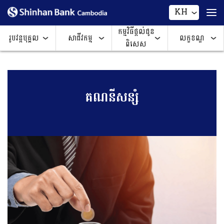
KH
កម្មវិធីផ្តល់ជូន
រូបវន្តបុគ្គល
សាជីវកម្ម
លក្ខខណ្ឌ
ពិសេស
គណនីសន្សំ