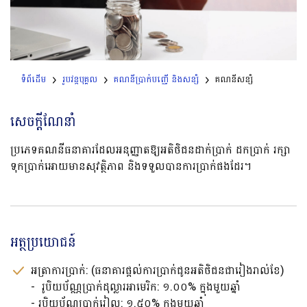
ទំព័ដើម
រូបវន្តបុគ្គល
គណនីប្រាក់បញ្ញើ និងសន្សំ
គណនីសន្សំ
សេចក្តីណែនាំ
ប្រភេទគណនីធនាគារដែលអនុញ្ញាតឱ្យអតិថិជនដាក់ប្រាក់ ដកប្រាក់ រក្សា
ទុកប្រាក់អោយមានសុវត្ថិភាព និងទទួលបានការប្រាក់ផងដែរ។
អត្ថប្រយោជន៍
­អត្រាការប្រាក់: (ធនាគារផ្តល់ការប្រាក់ជូនអតិថិជនជារៀងរាល់ខែ)
- ​​ រូបិយប័ណ្ណប្រាក់ដុល្លារអាមេរិក: ១.០០%​ ក្នុងមួយឆ្នាំ
- រូបិយប័ណ្ណប្រាក់រៀល: ១.៥០% ក្នុងមួយឆ្នាំ