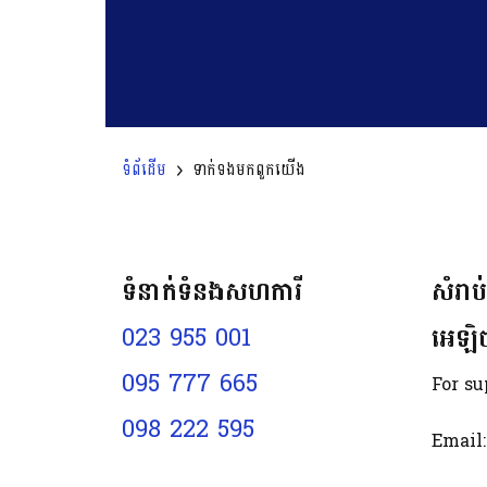
ទំព័ដើម
ទាក់ទង​មក​ពួក​យើង
ទំនាក់ទំនងសហការី
សំរាប
អេឡិច
023​​ 955 001
095 777 665
For su
098 222 595
Email