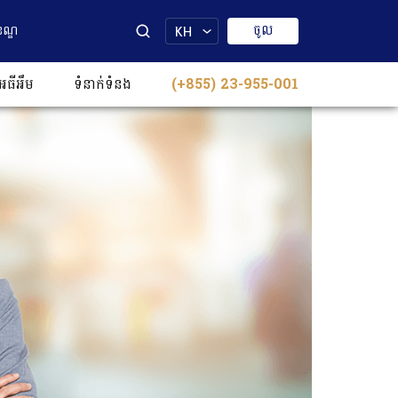
ចូល
ខណ្ឌ
KH
េធីអឹម
ទំនាក់ទំនង​​
(+855) 23-955-001