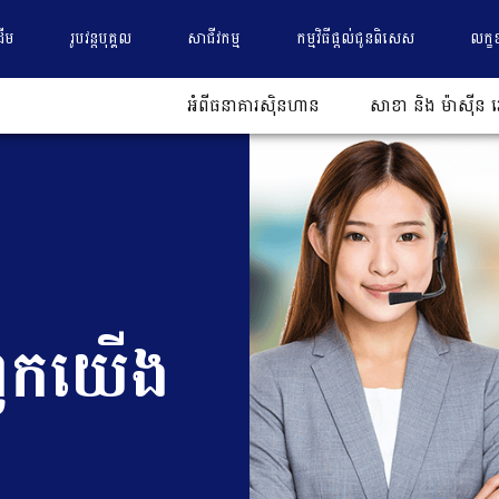
ដើម
រូបវន្តបុគ្គល
សាជីវកម្ម
កម្មវិធីផ្តល់ជូនពិសេស
លក្ខ
អំពីធនាគារស៊ិនហាន
សាខា និង ម៉ាស៊ីន អ
ពួក​យើង