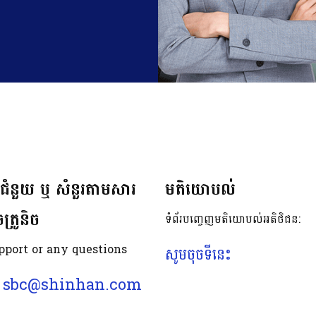
់ជំនួយ ឬ សំនួរតាមសារ
មតិយោបល់
ត្រូនិច
ទំព័របញ្ចេញមតិយោបល់អតិថិជន:
pport or any questions
សូមចុចទីនេះ
sbc@shinhan.com
: