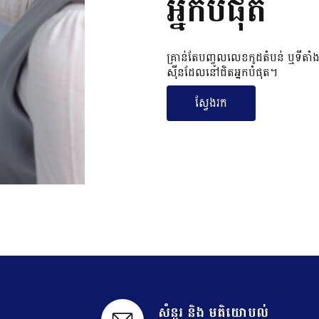
អ្នកបំផុត
គ្រាន់តែបញ្ចូលលេខកូដតំបន់ ឬទីតាំង
ស៊ីនដែលនៅជិតអ្នកបំផុត។
ស្វែងរក
សំនួរ ​និង មតិយោបល់