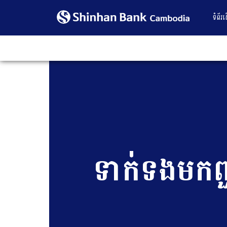
ទំព័រ
ទាក់ទង​មក​