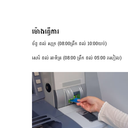
ម៉ោងធ្វើការ
ច័ន្ទ ដល់ សុក្រ (08:00ព្រឺក ដល់ 10:00យប់)
សោរ៏ ដល់ អាទិត្រ (08:00 ព្រឹក ដល់ 05:00 រសៀល)