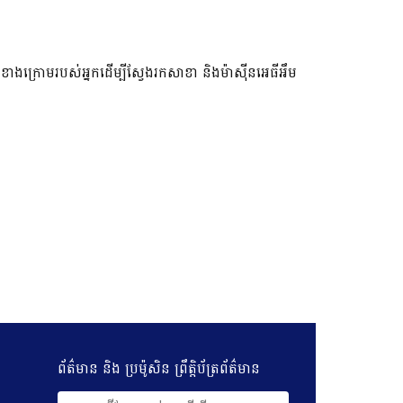
ខាងក្រោមរបស់អ្នកដើម្បីស្វែងរកសាខា និងម៉ាស៊ីនអេធីអឹម
ព័ត៌មាន និង​ ប្រម៉ូសិន​ ព្រឹត្តិប័ត្រព័ត៌មាន