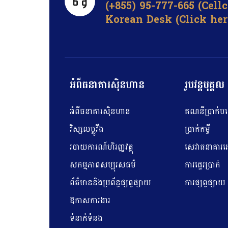
(+855) 95-777-665 (Cell
Korean Desk (Click her
អំពីធនាគារស៊ិនហាន
រូបវន្តបុគ្គល
អំពីធនាគារស៉ិនហាន
គណនីប្រាក់បញ្ញ
វិស្សលប្លូវីង
ប្រាក់កម្ចី
របាយការណ៍​ហិរញ្ញវត្ថុ
សេវាធនាគារអេ
សកម្មភាពសប្បុរសធម៌
ការផ្ទេរប្រាក់
ព័ត៌មាននិងប្រព័ន្ធផ្សព្វផ្សាយ
ការផ្សព្វផ្សាយ
ឱកាសការងារ
ទំនាក់ទំនង​​