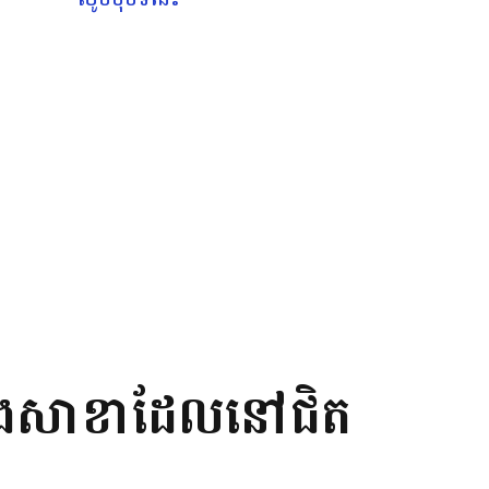
តាំងសាខាដែលនៅជិត