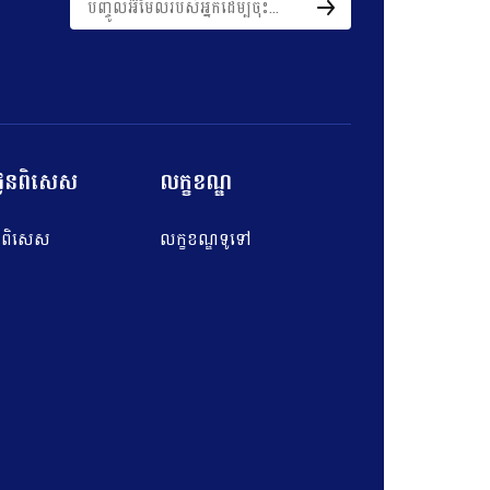
ល់ជូនពិសេស
លក្ខខណ្ឌ
ជូនពិសេស
លក្ខខណ្ឌទូទៅ