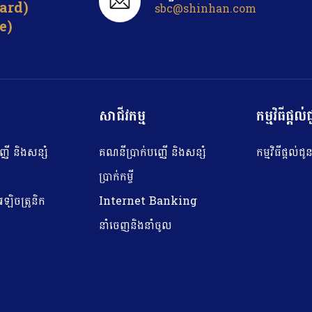
card)
sbc@shinhan.com
e)
សាជីវកម្ម
កម្មវិធីផ្ត
ើ និង​​សន្សំ
គណនីប្រាក់បញ្ញើ និង​​សន្សំ
កម្មវិធីផ្តល់
ប្រាក់កម្ចី
ឡិចត្រូនិក
Internet Banking
នាំចេញនិងនាំចូល