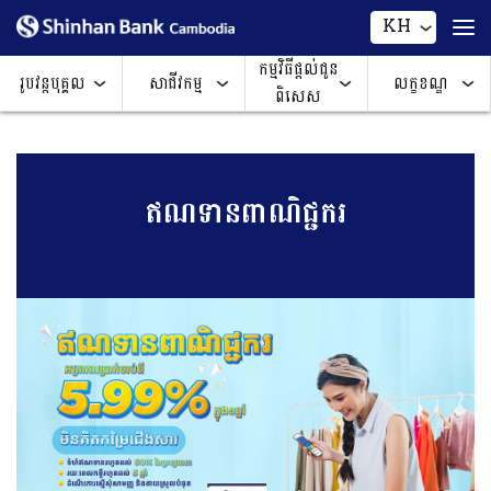
KH
កម្មវិធីផ្តល់ជូន
រូបវន្តបុគ្គល
សាជីវកម្ម
លក្ខខណ្ឌ
ពិសេស
ឥណទានពាណិជ្ជករ