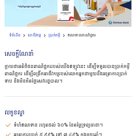
ទំព័ដើម
សាជីវកម្ម
ប្រាក់កម្ចី
ឥណទានពាណិជ្ជករ
សេចក្តីណែនាំ
ក្លាយជាអតិថិជនពាណិជ្ជកររបស់យើងឥឡូវនេះ ដើម្បីទទួលបានប្រាក់កម្ចី
ពាណិជ្ជករ ដើម្បីពង្រីកអាជីវកម្មរបស់លោកអ្នកជាមួយនឹងអត្រាការប្រាក់
ទាប និងមិនគិតថ្លៃសេវារដ្ឋបាល។
លក្ខខណ្ឌ
ទំហំឥណទាន រហូតដល់​ ៦០% នៃតម្លៃទ្រព្យធានា។
អត្រាការប្រាក់ ៥.៩៩% ទៅ ៧.៤៩% ក្នុងមួយឆ្នាំ។